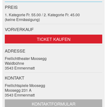
Anzahl der Teilnehmer *:
Anzeige nicht mehr gültig
PREIS
Anzeige unvollständig
1. Kategorie Fr. 55.00 / 2. Kategorie Fr. 45.00
(keine Ermässigung)
Vorname / Nachname *:
VORVERKAUF
Firma / Organisation:
TICKET KAUFEN
ADRESSE
* Eingabe erforderlich
Adresszusatz:
Freilichttheater Moosegg
ANZEIGE WEITEREMPFEHLEN
Waldbühne
3543 Emmenmatt
Nachricht
Schliessen
Strasse und Nr. *:
KONTAKT
Freilichtspiele Moosegg
Moosegg 231 A
PLZ / Ort *:
3543 Emmenmatt
* Eingabe erforderlich
KONTAKTFORMULAR