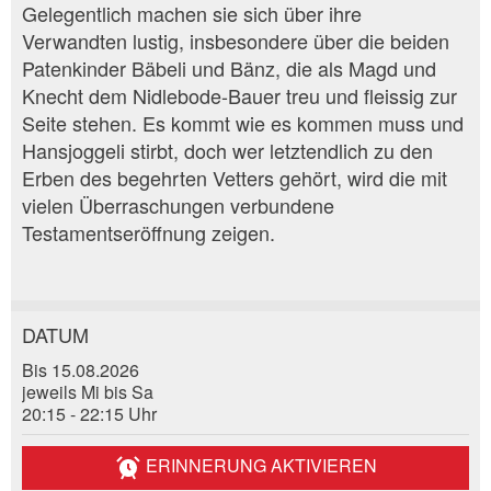
Gelegentlich machen sie sich über ihre
Verwandten lustig, insbesondere über die beiden
Patenkinder Bäbeli und Bänz, die als Magd und
Knecht dem Nidlebode-Bauer treu und fleissig zur
Seite stehen. Es kommt wie es kommen muss und
Hansjoggeli stirbt, doch wer letztendlich zu den
Erben des begehrten Vetters gehört, wird die mit
vielen Überraschungen verbundene
Testamentseröffnung zeigen.
DATUM
Anzeige beanstanden
Anzeige weiterempfehlen
Bis 15.08.2026
jeweils Mi bis Sa
Reservation
Ihr Feedback wird sehr geschätzt!
Empfehlen Sie diese Anzeige an Freunde weiter.
20:15 - 22:15 Uhr
Veranstaltungsdatum *:
ERINNERUNG AKTIVIEREN
Allgemeines Feedback