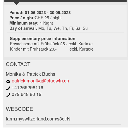
Period:
01.06.2023 - 30.09.2023
Price / night:
CHF 25 / night
Minimum stay:
1 Night
Day of arrival:
Mo, Tu, We, Th, Fr, Sa, Su
Supplementary price information
Erwachsene mit Frühstück 25.- exkl. Kurtaxe
Kinder mit Frühstück 20.- exkl. Kurtaxe
CONTACT
Report ad
Recommend the ad
Monika & Patrick Buchs
patrick.monika@bluewin.ch
+41269298116
Your feedback is greatly appreciated!
Recommend this ad to friends.
079 648 80 19
General Feedback
WEBCODE
Ad is outdated
Booking request
Ad is incomplete
farm.myswitzerland.com/s3ctrN
Write a message for all people to contact for