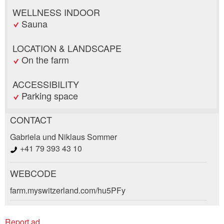
WELLNESS INDOOR
Sauna
LOCATION & LANDSCAPE
On the farm
ACCESSIBILITY
Parking space
CONTACT
Report ad
Recommend the ad
Gabriela und Niklaus Sommer
+41 79 393 43 10
Your feedback is greatly appreciated!
Recommend this ad to friends.
WEBCODE
Booking request
General Feedback
farm.myswitzerland.com/hu5PFy
Ad is outdated
Write a message for all people to contact for
Ad is incomplete
Report ad
this ad.