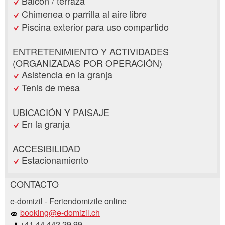
Balcón / terraza
Chimenea o parrilla al aire libre
Piscina exterior para uso compartido
ENTRETENIMIENTO Y ACTIVIDADES
(ORGANIZADAS POR OPERACIÓN)
Asistencia en la granja
Tenis de mesa
UBICACIÓN Y PAISAJE
En la granja
ACCESIBILIDAD
Estacionamiento
CONTACTO
Reclamar por anuncio
e-domizil - Feriendomizile online
Recomiende este anuncio a sus amigos.
booking@e-domizil.ch
+41 44 442 29 99