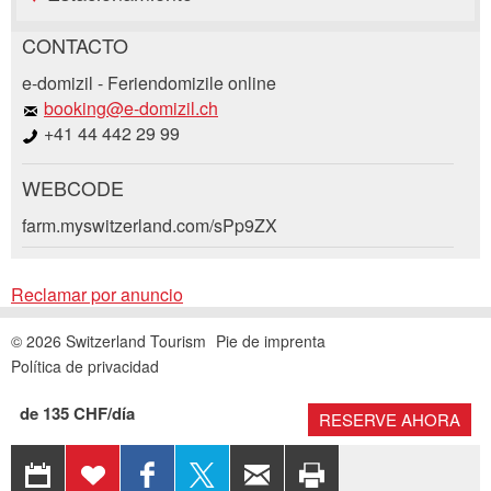
CONTACTO
Reclamar por anuncio
e-domizil - Feriendomizile online
Recomiende este anuncio a sus amigos.
booking@e-domizil.ch
+41 44 442 29 99
Su regeneración es muy apreciada!
WEBCODE
Comentarios generales
Solicitud de reserva
Entrada no válida
farm.myswitzerland.com/sPp9ZX
Entrada incompleta
Llegada *
Reclamar por anuncio
Open
calenda
© 2026 Switzerland Tourism
Pie de imprenta
AGOSTO
2026
Open
Política de privacidad
lu
ma
mi
ju
vi
sá
do
calenda
AGOSTO
2026
* Entrada obligatoria
de 135 CHF/día
RESERVE AHORA
27
lu
ma
28
29
mi
30
ju
31
vi
sá
1
do
2
EXPORTAR A
AÑADIR A
COMPARTIR
COMPARTIR
RECOMENDAR
IMPRIMIR
CALENDARIO
LA LISTA
EN
EN X
POR CORREO
PÁGINA