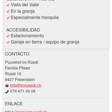
Vista del Valle
En la granja
Especialmente tranquila
ACCESIBILIDAD
Estacionamiento
Garaje en tierra / equipo de granja
CONTACTO
Reclamar por anuncio
Puurehof im Rüedi
Recomiende este anuncio a sus amigos.
Familie Pfister
Rüedi 10
Su regeneración es muy apreciada!
8427 Freienstein
info@imrueedi.ch
Comentarios generales
079 471 30 08
Entrada no válida
Entrada incompleta
ENLACE
Solicitud de reserva
https://www.imrueedi.ch