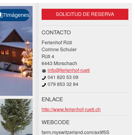
SOLICITUD DE RESERVA
CONTACTO
Ferienhof Rüti
Corinne Schuler
Rüti 4
6443 Morschach
info@ferienhof-rueti
041 820 53 09
079 853 32 84
ENLACE
http://www.ferienhof-rueti.ch
WEBCODE
farm.myswitzerland.com/ax9f5S