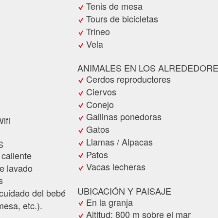
Tenis de mesa
Tours de bicicletas
Trineo
Vela
ANIMALES EN LOS ALREDEDOR
Cerdos reproductores
Ciervos
Conejo
Gallinas ponedoras
ifi
Gatos
Llamas / Alpacas
S
Patos
 caliente
Vacas lecheras
e lavado
s
UBICACIÓN Y PAISAJE
 cuidado del bebé
En la granja
esa, etc.).
Altitud: 800 m sobre el mar