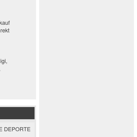
rkauf
rekt
gi,
,
E DEPORTE