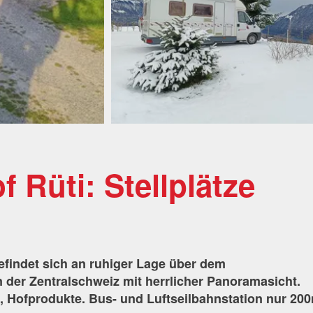
f Rüti: Stellplätze
efindet sich an ruhiger Lage über dem
n der Zentralschweiz mit herrlicher Panoramasicht.
re, Hofprodukte. Bus- und Luftseilbahnstation nur 20