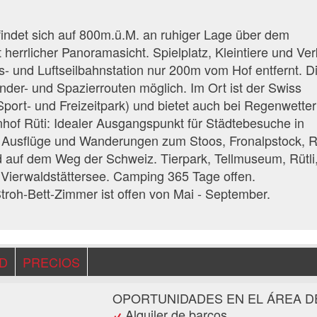
findet sich auf 800m.ü.M. an ruhiger Lage über dem
 herrlicher Panoramasicht. Spielplatz, Kleintiere und Ve
- und Luftseilbahnstation nur 200m vom Hof entfernt. Di
nder- und Spazierrouten möglich. Im Ort ist der Swiss
Sport- und Freizeitpark) und bietet auch bei Regenwetter
nhof Rüti: Idealer Ausgangspunkt für Städtebesuche in
 Ausflüge und Wanderungen zum Stoos, Fronalpstock, Ri
d auf dem Weg der Schweiz. Tierpark, Tellmuseum, Rütli
 Vierwaldstättersee. Camping 365 Tage offen.
roh-Bett-Zimmer ist offen von Mai - September.
AD
PRECIOS
OPORTUNIDADES EN EL ÁREA D
Alquiler de barcos