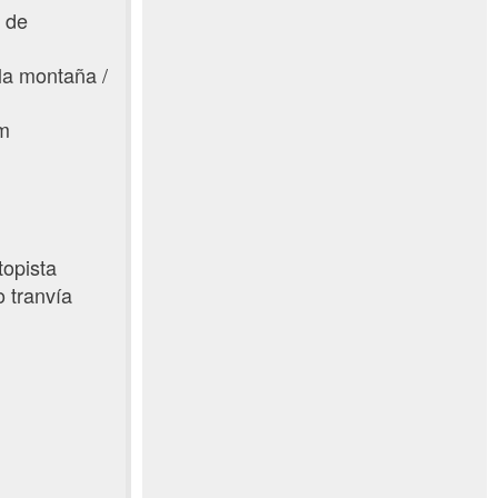
l de
 la montaña /
km
topista
o tranvía