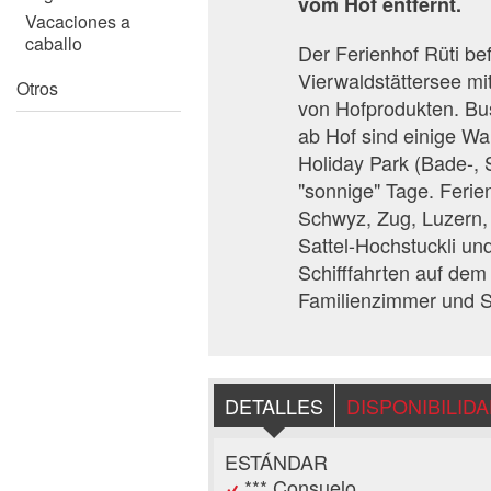
vom Hof entfernt.
Vacaciones a
caballo
Der Ferienhof Rüti be
Vierwaldstättersee mit
Otros
von Hofprodukten. Bus
ab Hof sind einige Wa
Holiday Park (Bade-, 
"sonnige" Tage. Ferie
Schwyz, Zug, Luzern,
Sattel-Hochstuckli un
Schifffahrten auf dem
Familienzimmer und St
DETALLES
DISPONIBILID
ESTÁNDAR
*** Consuelo