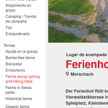
Alojamiento en
grupo
Camping / Tienda
de campaña
Tipi
Extraordinario
Temas
Ayuda en la granja
Lugar de acampada
Barrier-free farms
Ferienho
Bienestar
Enoturismo
Morschach
Farms along cycling
and hiking trails
Farms in Swiss
Der Ferienhof Rüti b
parks
Vierwaldstättersee i
Historical farms
Spielplatz, Kleintie
Organic farms