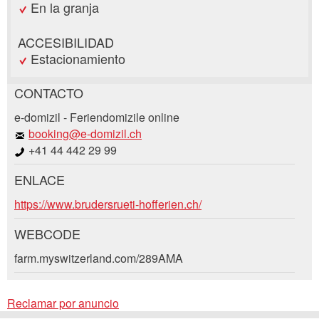
En la granja
ACCESIBILIDAD
Estacionamiento
CONTACTO
Reclamar por anuncio
e-domizil - Feriendomizile online
Recomiende este anuncio a sus amigos.
booking@e-domizil.ch
+41 44 442 29 99
Su regeneración es muy apreciada!
ENLACE
Comentarios generales
Solicitud de reserva
https://www.brudersrueti-hofferien.ch/
Entrada no válida
Entrada incompleta
WEBCODE
Llegada *
farm.myswitzerland.com/289AMA
Open
calenda
AGOSTO
2026
Open
Reclamar por anuncio
lu
ma
mi
ju
vi
sá
do
calenda