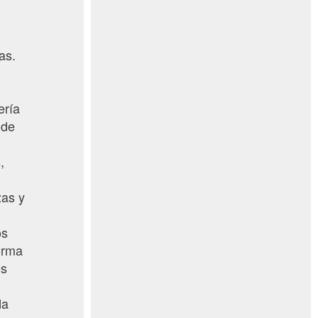
as.
ería
 de
,
zas y
os
orma
es
da