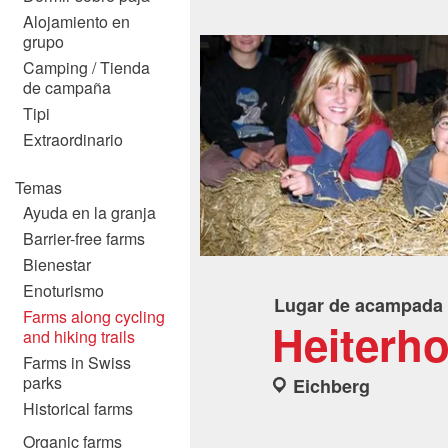
Alojamiento en
grupo
Camping / Tienda
de campaña
Tipi
Extraordinario
Temas
Ayuda en la granja
Barrier-free farms
Bienestar
Enoturismo
Lugar de acampada
Farms along cycling
Heiterh
and hiking trails
Farms in Swiss
parks
Eichberg
Historical farms
Organic farms