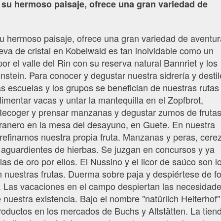
 su hermoso paisaje, ofrece una gran variedad de
u hermoso paisaje, ofrece una gran variedad de aventur
eva de cristal en Kobelwald es tan inolvidable como un
por el valle del Rin con su reserva natural Bannriet y los
stein. Para conocer y degustar nuestra sidrería y destil
s escuelas y los grupos se benefician de nuestras rutas
imentar vacas y untar la mantequilla en el Zopfbrot,
ecoger y prensar manzanas y degustar zumos de frutas
granero en la mesa del desayuno, en Guete. En nuestra
o refinamos nuestra propia fruta. Manzanas y peras, cere
y aguardientes de hierbas. Se juzgan en concursos y ya
s de oro por ellos. El Nussino y el licor de saúco son l
n nuestras frutas. Duerma sobre paja y despiértese de f
. Las vacaciones en el campo despiertan las necesidad
 nuestra existencia. Bajo el nombre "natürlich Heiterhof"
oductos en los mercados de Buchs y Altstätten. La tien