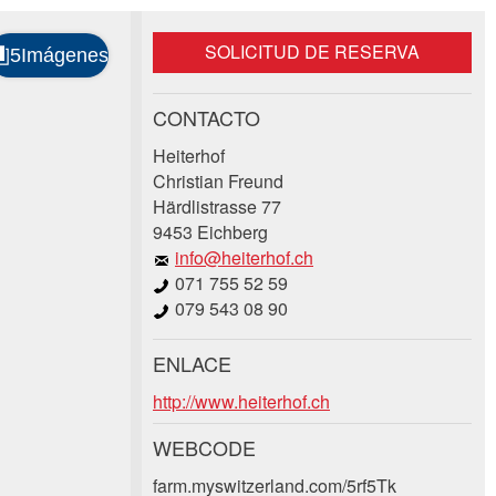
SOLICITUD DE RESERVA
CONTACTO
Heiterhof
Christian Freund
Härdlistrasse 77
9453 Eichberg
info@heiterhof.ch
071 755 52 59
079 543 08 90
ENLACE
http://www.heiterhof.ch
WEBCODE
farm.myswitzerland.com/5rf5Tk