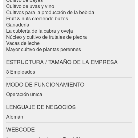
Cultivo de uvas y vino
Cultivos para la producción de la bebida
Código postal / Ciudad *:
Fruit & nuts creciendo buzos
Ganadería
Adresse
* Entrada obligatoria
La cubierta de la cabra y oveja
Núcleo y cultivo de frutales de piedra
E-mail *:
ESCRIBIR MENSAJE
Vacas de leche
Mayor cultivo de plantas perennes
Cerrar
Teléfono *:
ESTRUCTURA / TAMAÑO DE LA EMPRESA
3 Empleados
MODO DE FUNCIONAMIENTO
Mensaje:
Operación única
LENGUAJE DE NEGOCIOS
* Campo obligatorio
Nachricht
Alemán
WEBCODE
CERRAR