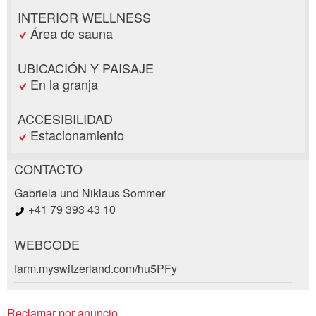
INTERIOR WELLNESS
Área de sauna
UBICACIÓN Y PAISAJE
En la granja
ACCESIBILIDAD
Estacionamiento
CONTACTO
Reclamar por anuncio
Gabriela und Niklaus Sommer
Recomiende este anuncio a sus amigos.
+41 79 393 43 10
Su regeneración es muy apreciada!
WEBCODE
Solicitud de reserva
Comentarios generales
farm.myswitzerland.com/hu5PFy
Entrada no válida
Entrada incompleta
Llegada *
Reclamar por anuncio