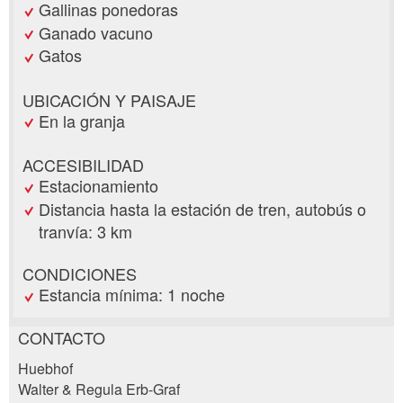
Gallinas ponedoras
Ganado vacuno
Gatos
UBICACIÓN Y PAISAJE
En la granja
ACCESIBILIDAD
Estacionamiento
Distancia hasta la estación de tren, autobús o
tranvía: 3 km
CONDICIONES
Estancia mínima: 1 noche
CONTACTO
Reclamar por anuncio
Huebhof
Recomiende este anuncio a sus amigos.
Walter & Regula Erb-Graf