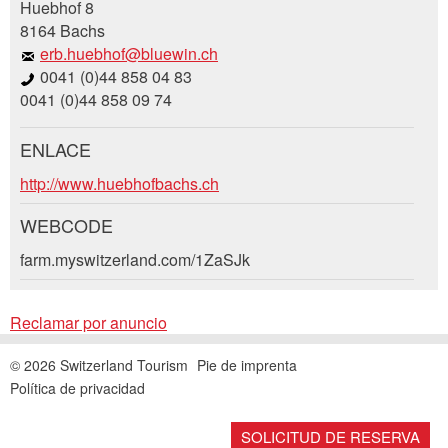
Huebhof 8
Su regeneración es muy apreciada!
8164 Bachs
erb.huebhof@bluewin.ch
Comentarios generales
0041 (0)44 858 04 83
Entrada no válida
0041 (0)44 858 09 74
Entrada incompleta
ENLACE
Solicitud de reserva
http://www.huebhofbachs.ch
WEBCODE
Llegada *
farm.myswitzerland.com/1ZaSJk
* Entrada obligatoria
Open
calenda
AGOSTO
2026
Open
Reclamar por anuncio
lu
ma
mi
ju
vi
sá
do
calenda
AGOSTO
2026
Cerrar
© 2026 Switzerland Tourism
Pie de imprenta
Nachricht
27
lu
ma
28
29
mi
30
ju
31
vi
sá
1
do
2
Política de privacidad
27
28
29
30
31
1
2
SOLICITUD DE RESERVA
3
4
5
6
7
8
9