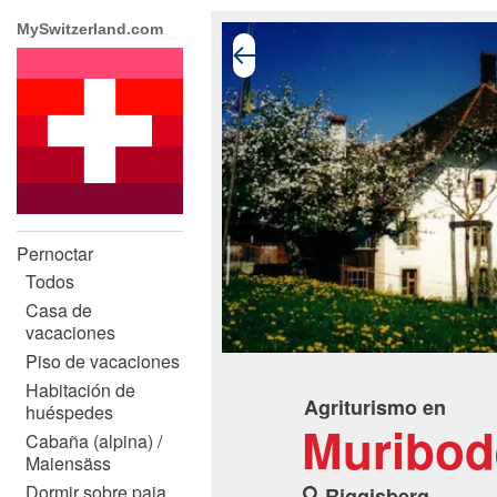
MySwitzerland.com
Pernoctar
Todos
Casa de
vacaciones
Piso de vacaciones
Habitación de
Agriturismo en
huéspedes
Muribod
Cabaña (alpina) /
Maiensäss
Dormir sobre paja
Riggisberg