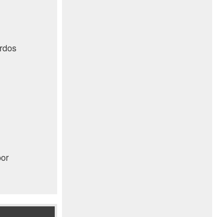
erdos
por