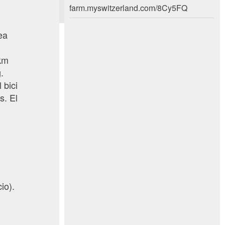
farm.myswitzerland.com/8Cy5FQ
ea
 km
.
 bici
s. El
io).