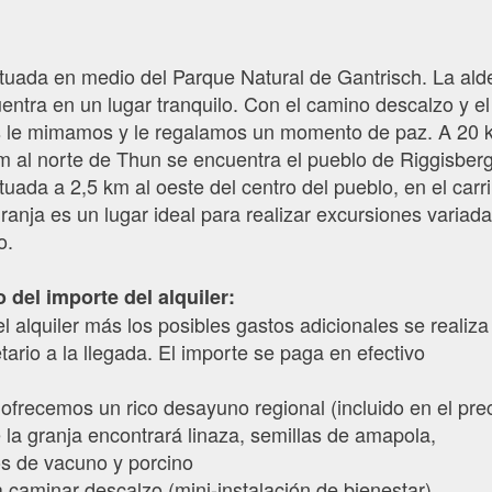
ituada en medio del Parque Natural de Gantrisch. La ald
ntra en un lugar tranquilo. Con el camino descalzo y el
es le mimamos y le regalamos un momento de paz. A 20
km al norte de Thun se encuentra el pueblo de Riggisberg
tuada a 2,5 km al oeste del centro del pueblo, en el carril
ranja es un lugar ideal para realizar excursiones variada
o.
del importe del alquiler:
l alquiler más los posibles gastos adicionales se realiza
tario a la llegada. El importe se paga en efectivo
 ofrecemos un rico desayuno regional (incluido en el prec
 la granja encontrará linaza, semillas de amapola,
os de vacuno y porcino
 caminar descalzo (mini-instalación de bienestar).