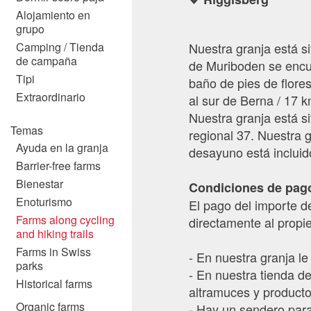
Alojamiento en
grupo
Camping / Tienda
Nuestra granja está s
de campaña
de Muriboden se encue
Tipi
baño de pies de flor
Extraordinario
al sur de Berna / 17 
Nuestra granja está si
Temas
regional 37. Nuestra g
Ayuda en la granja
desayuno está incluid
Barrier-free farms
Bienestar
Condiciones de pago 
Enoturismo
El pago del importe de
Farms along cycling
directamente al propie
and hiking trails
Farms in Swiss
- En nuestra granja le
parks
- En nuestra tienda de
Historical farms
altramuces y product
Organic farms
- Hay un sendero para