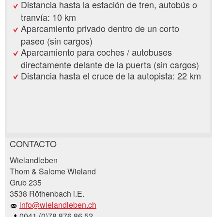
Distancia hasta la estación de tren, autobús o
tranvía: 10 km
Aparcamiento privado dentro de un corto
paseo (sin cargos)
Aparcamiento para coches / autobuses
directamente delante de la puerta (sin cargos)
Distancia hasta el cruce de la autopista: 22 km
CONTACTO
Reclamar por anuncio
Wielandleben
Recomiende este anuncio a sus amigos.
Thom & Salome Wieland
Grub 235
Su regeneración es muy apreciada!
3538 Röthenbach i.E.
info@wielandleben.ch
Comentarios generales
0041 (0)78 876 86 52