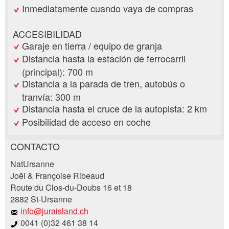
Inmediatamente cuando vaya de compras
ACCESIBILIDAD
Garaje en tierra / equipo de granja
Distancia hasta la estación de ferrocarril
(principal): 700 m
Distancia a la parada de tren, autobús o
tranvía: 300 m
Distancia hasta el cruce de la autopista: 2 km
Posibilidad de acceso en coche
CONTACTO
Reclamar por anuncio
NatUrsanne
Recomiende este anuncio a sus amigos.
Joël & Françoise Ribeaud
Route du Clos-du-Doubs 16 et 18
Su regeneración es muy apreciada!
2882 St-Ursanne
info@juraisland.ch
Comentarios generales
0041 (0)32 461 38 14