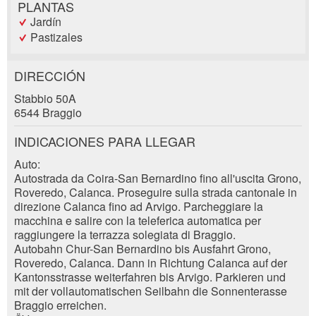
PLANTAS
Jardín
Pastizales
DIRECCIÓN
Reclamar por anuncio
Stabbio 50A
Recomiende este anuncio a sus amigos.
6544 Braggio
Reserva
Su regeneración es muy apreciada!
INDICACIONES PARA LLEGAR
Fecha del evento *:
Auto:
Comentarios generales
Autostrada da Coira-San Bernardino fino all'uscita Grono,
*:
Entrada no válida
Roveredo, Calanca. Proseguire sulla strada cantonale in
Entrada incompleta
direzione Calanca fino ad Arvigo. Parcheggiare la
macchina e salire con la teleferica automatica per
Nombre / Apellido *:
raggiungere la terrazza solegiata di Braggio.
Autobahn Chur-San Bernardino bis Ausfahrt Grono,
Roveredo, Calanca. Dann in Richtung Calanca auf der
Kantonsstrasse weiterfahren bis Arvigo. Parkieren und
Empresa / organización:
mit der vollautomatischen Seilbahn die Sonnenterasse
* Entrada obligatoria
Braggio erreichen.