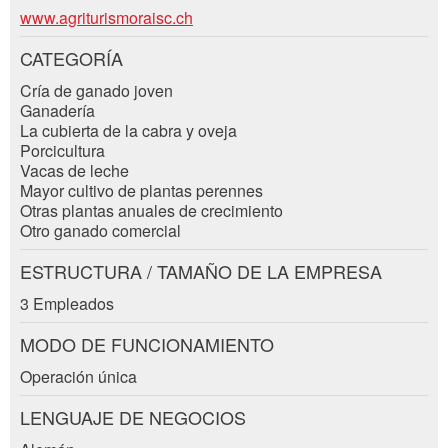
Contacto
www.agriturismoraisc.ch
* Campo obligatorio
CATEGORÍA
Cría de ganado joven
Ganadería
CERRAR
La cubierta de la cabra y oveja
Porcicultura
REGISTRARSE
Vacas de leche
Mayor cultivo de plantas perennes
Otras plantas anuales de crecimiento
Otro ganado comercial
Adresse
ESTRUCTURA / TAMAÑO DE LA EMPRESA
3 Empleados
MODO DE FUNCIONAMIENTO
Operación única
LENGUAJE DE NEGOCIOS