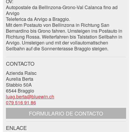
ÖV:
Autopostale da Bellinzona-Grono-Val Calanca fino ad
Además de dirección:
Arvigo
Teleferica da Arvigo a Braggio.
Cerrar
Mit dem Postauto von Bellinzona in Richtung San
Nachricht
Bernardino bis Grono fahren. Umsteigen ins Postauto in
La calle y no. *:
Richtung Rossa. Weiterfahren bis Talstation Seilbahn in
Arvigo. Umsteigen und mit der vollautomatischen
Seilbahn auf die Sonnenterasse Braggio steigen.
Código postal / Ciudad *:
CONTACTO
* Entrada obligatoria
Azienda Raisc
E-mail *:
Aurelia Berta
ESCRIBIR MENSAJE
Stabbio 50A
6544 Braggio
Cerrar
luag.berta@bluewin.ch
Teléfono *:
079 516 91 86
FORMULARIO DE CONTACTO
Mensaje:
ENLACE