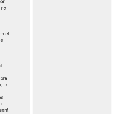
por
, no
en el
 e
l
ubre
, le
es
a
 será