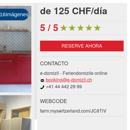
de 125 CHF/día
★
★
★
★
★
★
★
★
★
★
5 / 5
RESERVE AHORA
CONTACTO
e-domizil - Feriendomizile online
booking@e-domizil.ch
+41 44 442 29 99
WEBCODE
farm.myswitzerland.com/JC8TiV