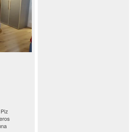
 Piz
jeros
una