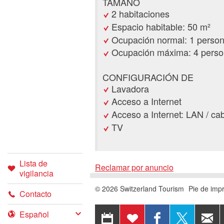
TAMAÑO
2 habitaciones
Espacio habitable: 50 m²
Ocupación normal: 1 perso
Ocupación máxima: 4 pers
CONFIGURACIÓN DE
Lavadora
Acceso a Internet
Acceso a Internet: LAN / ca
TV
Lista de
Reclamar por anuncio
vigilancia
Solicitu
Reclama
© 2026 Switzerland Tourism
Pie de imp
Contacto
Recomiende este anun
EXPORTAR A
AÑADIR A
COMPARTIR
COMP
CALENDARIO
LA LISTA
EN
EN