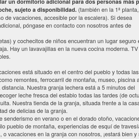
lar un dormitorio adicional para dos personas más 
(también en la 1ª planta
oche, sujeto a disponibilidad.
o de vacaciones, accesible por la escalera). Si desea
n adicional, póngase en contacto con nosotros antes de
cletas) y cochecitos de niños encuentran un lugar seguro 
baja. Hay un lavavajillas en la nueva cocina moderna. TV
bles.
aciones está situado en el centro del pueblo y todas las
 como remontes, ferrocarril de montaña, museo, piscina a
a distancia. Nuestra granja lechera está a 5 minutos del
coger leche fresca del establo todas las tardes (de oct
ita. Nuestra tienda de la granja, situada frente a la casa
ad de delicias de la granja.
e senderismo en verano o en el dorado otoño, vacacion
ilo pueblo de montaña, experiencias de esquí de travesí
s, o vacaciones en la granja con nosotros, ¡estará bien y