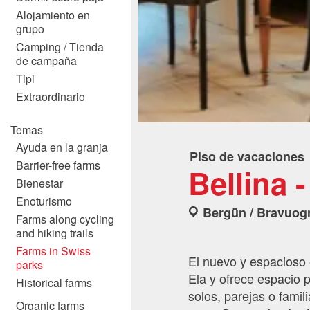
Alojamiento en
grupo
Camping / Tienda
de campaña
Tipi
Extraordinario
Temas
Ayuda en la granja
Piso de vacaciones
Barrier-free farms
Bellina 
Bienestar
Enoturismo
Bergün / Bravuog
Farms along cycling
and hiking trails
Farms in Swiss
El nuevo y espacioso e
parks
Ela y ofrece espacio 
Historical farms
solos, parejas o fami
Organic farms