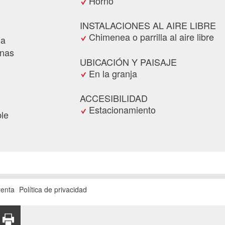
Horno
INSTALACIONES AL AIRE LIBRE
Chimenea o parrilla al aire libre
na
onas
UBICACIÓN Y PAISAJE
En la granja
ACCESIBILIDAD
Estacionamiento
ble
d de reserva
r por anuncio
renta
Política de privacidad
cio a sus amigos.
ARTIR
RECOMENDAR
IMPRIMIR
 X
POR CORREO
PÁGINA