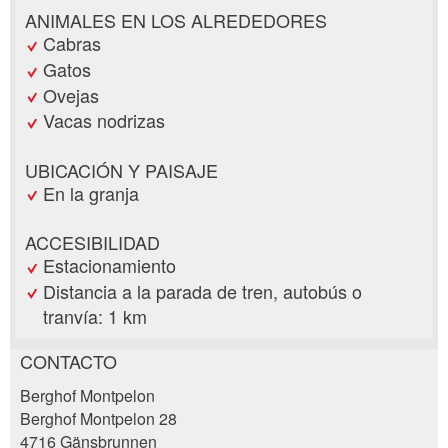
ANIMALES EN LOS ALREDEDORES
Cabras
Gatos
Ovejas
Vacas nodrizas
UBICACIÓN Y PAISAJE
En la granja
ACCESIBILIDAD
Estacionamiento
Distancia a la parada de tren, autobús o
tranvía: 1 km
CONTACTO
Reclamar por anuncio
Berghof Montpelon
Recomiende este anuncio a sus amigos.
Berghof Montpelon 28
4716 Gänsbrunnen
Su regeneración es muy apreciada!