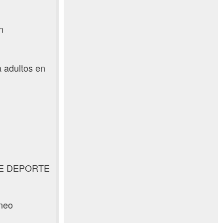
n
 adultos en
E DEPORTE
ineo