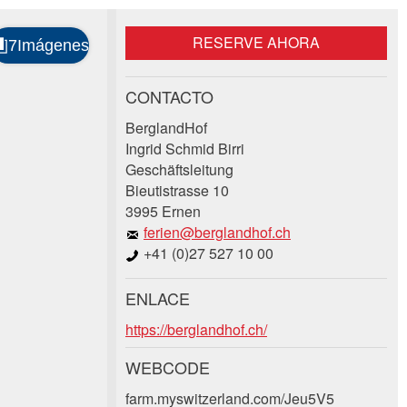
RESERVE AHORA
CONTACTO
BerglandHof
Ingrid Schmid Birri
Geschäftsleitung
Bieutistrasse 10
3995 Ernen
ferien@berglandhof.ch
+41 (0)27 527 10 00
ENLACE
https://berglandhof.ch/
WEBCODE
farm.myswitzerland.com/Jeu5V5