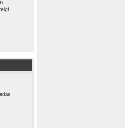
en
eigt
uedas