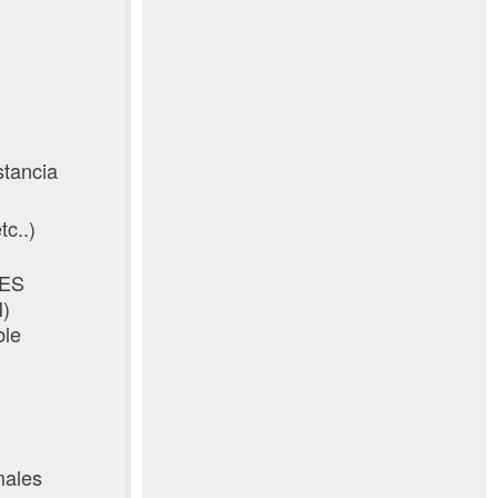
stancia
tc..)
DES
)
ble
males