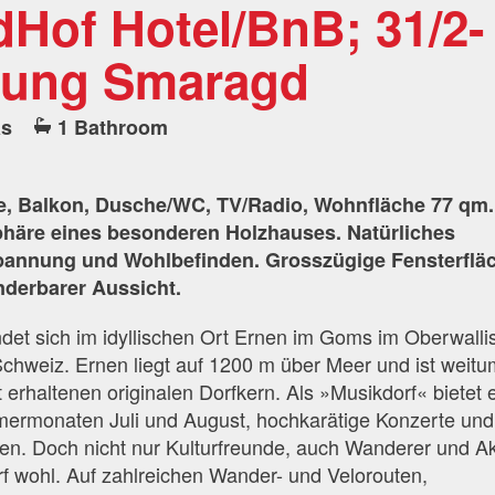
dHof Hotel/BnB; 31/2-
nung Smaragd
as
1 Bathroom
e, Balkon, Dusche/WC, TV/Radio, Wohnfläche 77 qm.
äre eines besonderen Holzhauses. Natürliches
pannung und Wohlbefinden. Grosszügige Fensterflä
derbarer Aussicht.
det sich im idyllischen Ort Ernen im Goms im Oberwalli
chweiz. Ernen liegt auf 1200 m über Meer und ist weit
 erhaltenen originalen Dorfkern. Als »Musikdorf« bietet 
mermonaten Juli und August, hochkarätige Konzerte und
gen. Doch nicht nur Kulturfreunde, auch Wanderer und Ak
rf wohl. Auf zahlreichen Wander- und Velorouten,