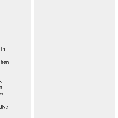
 in
chen
s,
um
es,
tive