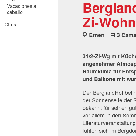
Berglan
Vacaciones a
caballo
Zi-Woh
Otros
Ernen
3 Cam
31/2-Zi-Wg mit Küch
angenehmer Atmosph
Raumklima für Ents
und Balkone mit wun
Der BerglandHof befin
der Sonnenseite der S
bekannt für seinen gut
vor allem in den Som
Literaturveranstaltun
fühlen sich im Bergdo