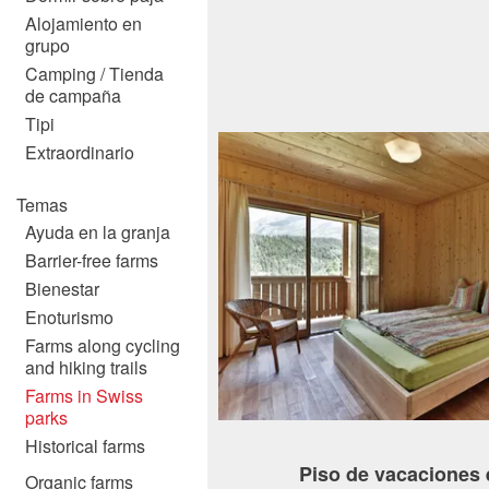
Alojamiento en
grupo
Camping / Tienda
de campaña
Tipi
Extraordinario
Temas
Ayuda en la granja
Barrier-free farms
Bienestar
Enoturismo
Farms along cycling
and hiking trails
Farms in Swiss
parks
Historical farms
Piso de vacaciones e
Organic farms