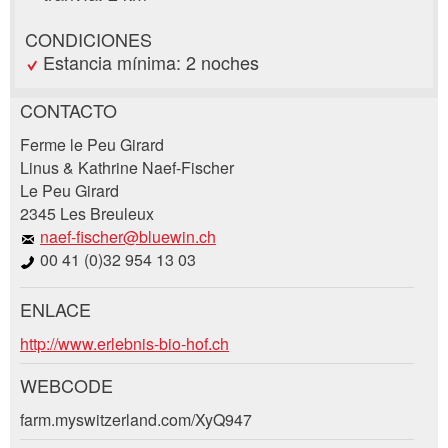
CONDICIONES
Estancia mínima: 2 noches
CONTACTO
Reclamar por anuncio
Ferme le Peu Girard
Recomiende este anuncio a sus amigos.
Linus & Kathrine Naef-Fischer
Le Peu Girard
Su regeneración es muy apreciada!
2345 Les Breuleux
naef-fischer@bluewin.ch
Comentarios generales
00 41 (0)32 954 13 03
Entrada no válida
Entrada incompleta
ENLACE
Solicitud de reserva
http://www.erlebnis-bio-hof.ch
WEBCODE
Llegada *
farm.myswitzerland.com/XyQ947
Open
* Entrada obligatoria
calenda