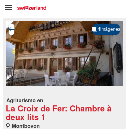
Agriturismo en
La Croix de Fer: Chambre à
deux lits 1
Montbovon