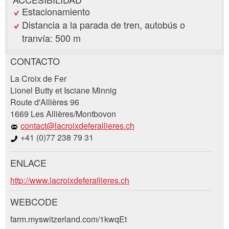
Estacionamiento
Distancia a la parada de tren, autobús o
tranvía: 500 m
CONTACTO
Reclamar por anuncio
La Croix de Fer
Recomiende este anuncio a sus amigos.
Lionel Butty et Isciane Minnig
Route d'Allières 96
Su regeneración es muy apreciada!
1669 Les Allières/Montbovon
contact@lacroixdeferallieres.ch
Comentarios generales
+41 (0)77 238 79 31
Entrada no válida
Entrada incompleta
ENLACE
Solicitud de reserva
http://www.lacroixdeferallieres.ch
WEBCODE
Llegada *
farm.myswitzerland.com/1kwqEt
Open