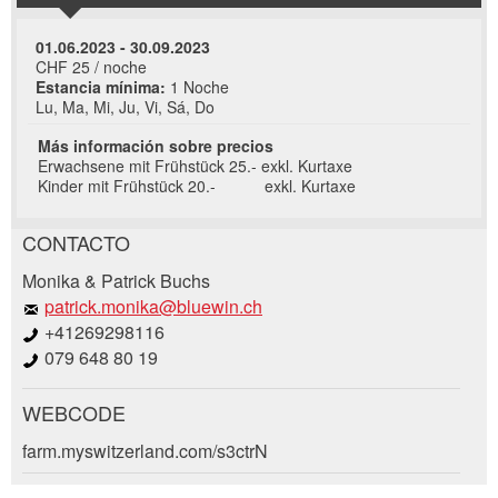
01.06.2023 - 30.09.2023
CHF 25 / noche
Estancia mínima:
1 Noche
Lu, Ma, Mi, Ju, Vi, Sá, Do
Más información sobre precios
Erwachsene mit Frühstück 25.- exkl. Kurtaxe
Kinder mit Frühstück 20.- exkl. Kurtaxe
CONTACTO
Reclamar por anuncio
Monika & Patrick Buchs
Recomiende este anuncio a sus amigos.
patrick.monika@bluewin.ch
+41269298116
Su regeneración es muy apreciada!
079 648 80 19
Comentarios generales
WEBCODE
Entrada no válida
Solicitud de reserva
Entrada incompleta
farm.myswitzerland.com/s3ctrN