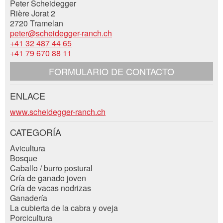
Peter Scheidegger
Rière Jorat 2
Empresa / organización:
2720 Tramelan
* Entrada obligatoria
peter@scheidegger-ranch.ch
+41 32 487 44 65
+41 79 670 88 11
Además de dirección:
FORMULARIO DE CONTACTO
Cerrar
Nachricht
La calle y no. *:
ENLACE
Contacto
www.scheidegger-ranch.ch
Código postal / Ciudad *:
CATEGORÍA
Avicultura
* Entrada obligatoria
Bosque
Caballo / burro postural
E-mail *:
ESCRIBIR MENSAJE
Cría de ganado joven
Cría de vacas nodrizas
Cerrar
Ganadería
Teléfono *:
La cubierta de la cabra y oveja
Porcicultura
Adresse