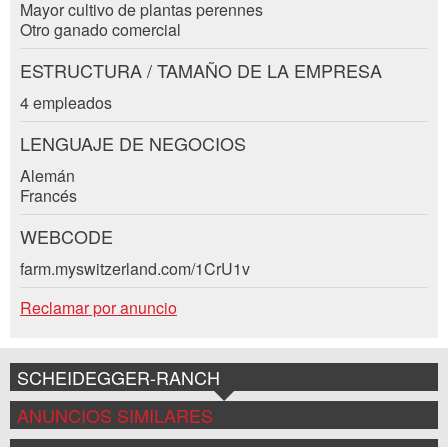
Mayor cultivo de plantas perennes
Otro ganado comercial
Mensaje:
ESTRUCTURA / TAMAÑO DE LA EMPRESA
4 empleados
* Campo obligatorio
LENGUAJE DE NEGOCIOS
Alemán
CERRAR
Francés
REGISTRARSE
WEBCODE
farm.myswitzerland.com/1CrU1v
Nachricht
Reclamar por anuncio
SCHEIDEGGER-RANCH
ANUNCIOS SIMILARES
* Entrada obligatoria