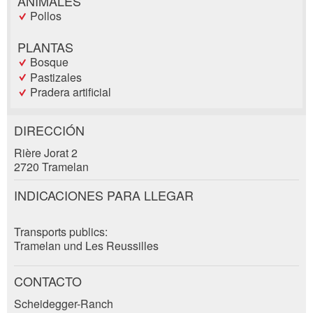
ANIMALES
Pollos
PLANTAS
Bosque
Pastizales
Pradera artificial
DIRECCIÓN
Reclamar por anuncio
Rière Jorat 2
Recomiende este anuncio a sus amigos.
2720 Tramelan
Reserva
Su regeneración es muy apreciada!
INDICACIONES PARA LLEGAR
Fecha del evento *:
Comentarios generales
Transports publics:
*:
Entrada no válida
Tramelan und Les Reussilles
Entrada incompleta
CONTACTO
Nombre / Apellido *:
Scheidegger-Ranch