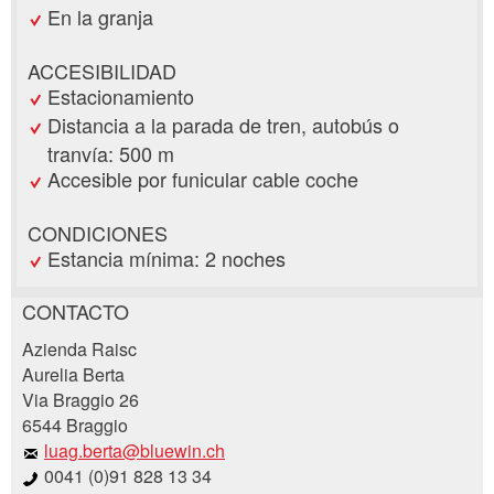
En la granja
ACCESIBILIDAD
Estacionamiento
Distancia a la parada de tren, autobús o
tranvía: 500 m
Accesible por funicular cable coche
CONDICIONES
Estancia mínima: 2 noches
CONTACTO
Reclamar por anuncio
Azienda Raisc
Recomiende este anuncio a sus amigos.
Aurelia Berta
Via Braggio 26
Su regeneración es muy apreciada!
6544 Braggio
luag.berta@bluewin.ch
Comentarios generales
0041 (0)91 828 13 34
Entrada no válida