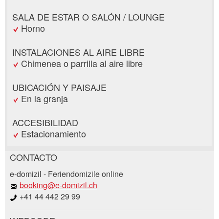
SALA DE ESTAR O SALÓN / LOUNGE
Horno
INSTALACIONES AL AIRE LIBRE
Chimenea o parrilla al aire libre
UBICACIÓN Y PAISAJE
En la granja
ACCESIBILIDAD
Estacionamiento
CONTACTO
Reclamar por anuncio
e-domizil - Feriendomizile online
Recomiende este anuncio a sus amigos.
booking@e-domizil.ch
+41 44 442 29 99
Su regeneración es muy apreciada!