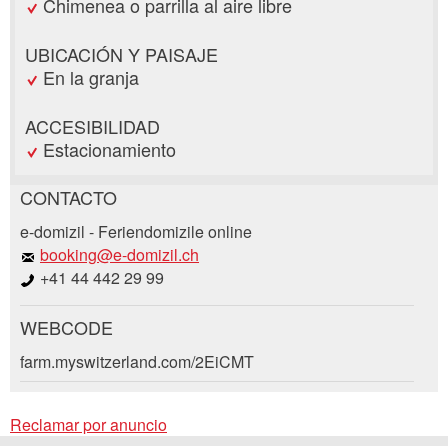
Chimenea o parrilla al aire libre
UBICACIÓN Y PAISAJE
En la granja
ACCESIBILIDAD
Estacionamiento
CONTACTO
Reclamar por anuncio
e-domizil - Feriendomizile online
Recomiende este anuncio a sus amigos.
booking@e-domizil.ch
+41 44 442 29 99
Su regeneración es muy apreciada!
WEBCODE
Comentarios generales
Solicitud de reserva
Entrada no válida
farm.myswitzerland.com/2EiCMT
Entrada incompleta
Llegada *
Reclamar por anuncio
Open