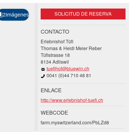
SOLICITUD DE RESERVA
CONTACTO
Erlebnishof Tüfi
Thomas & Heidi Meier Reber
Tüfistrasse 18
8134 Adliswil
tuefihof@bluewin.ch
0041 (0)44 710 48 81
ENLACE
http://www.erlebnishof-tuefi.ch
WEBCODE
farm.myswitzerland.com/PbLZd8