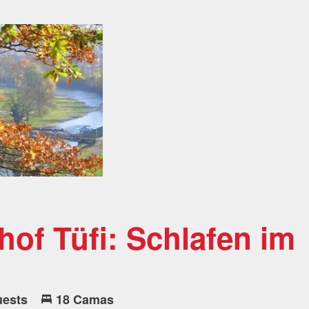
hof Tüfi: Schlafen im
uests
18 Camas