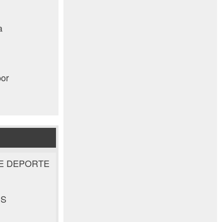
a
por
E DEPORTE
ES