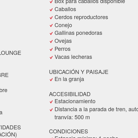
Box para caballos disponible
Caballos
Cerdos reproductores
Conejo
Gallinas ponedoras
Ovejas
Perros
 LOUNGE
Vacas lecheras
UBICACIÓN Y PAISAJE
BRE
En la granja
ibre
ACCESIBILIDAD
Estacionamiento
Distancia a la parada de tren, au
a
tranvía: 500 m
VIDADES
CONDICIONES
CIÓN)