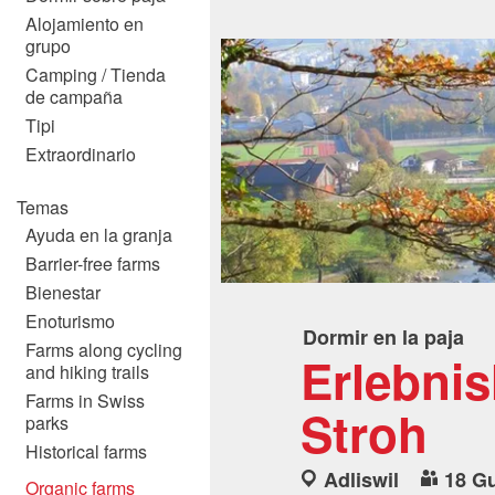
Alojamiento en
grupo
Camping / Tienda
de campaña
Tipi
Extraordinario
Temas
Ayuda en la granja
Barrier-free farms
Bienestar
Enoturismo
Dormir en la paja
Farms along cycling
Erlebnis
and hiking trails
Farms in Swiss
Stroh
parks
Historical farms
Adliswil
18 G
Organic farms