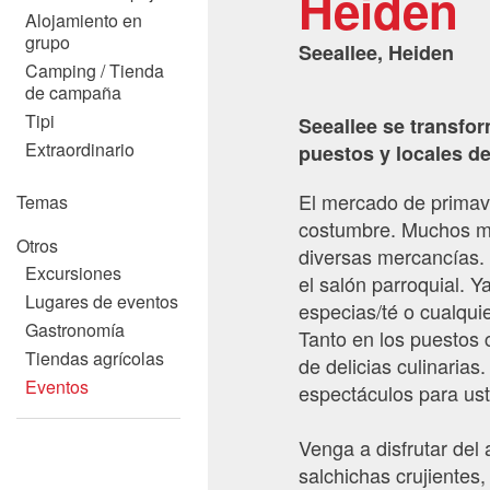
Heiden
Alojamiento en
grupo
Seeallee, Heiden
Camping / Tienda
de campaña
Tipi
Seeallee se transfo
Extraordinario
puestos y locales de
El mercado de primav
Temas
costumbre. Muchos me
Otros
diversas mercancías. 
Excursiones
el salón parroquial. Y
Lugares de eventos
especias/té o cualqui
Gastronomía
Tanto en los puestos 
Tiendas agrícolas
de delicias culinaria
Eventos
espectáculos para us
Venga a disfrutar del
salchichas crujientes