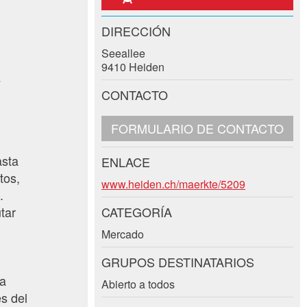
DIRECCIÓN
Seeallee
9410 Heiden
s
CONTACTO
FORMULARIO DE CONTACTO
asta
ENLACE
tos,
www.heiden.ch/maerkte/5209
.
CATEGORÍA
tar
Mercado
GRUPOS DESTINATARIOS
 a
Abierto a todos
s del