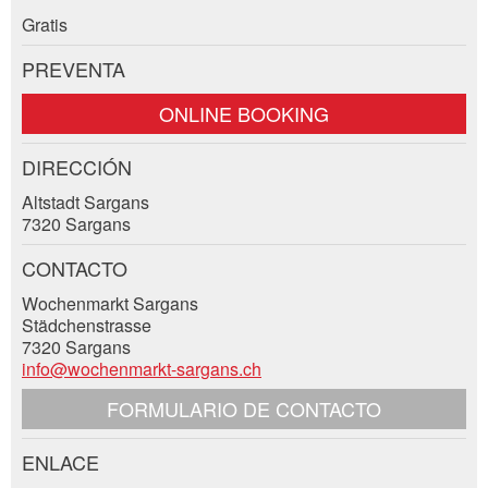
Gratis
Empresa / organización:
PREVENTA
* Entrada obligatoria
ONLINE BOOKING
Además de dirección:
Cerrar
DIRECCIÓN
Nachricht
Altstadt Sargans
La calle y no. *:
7320 Sargans
CONTACTO
Código postal / Ciudad *:
Wochenmarkt Sargans
Städchenstrasse
* Entrada obligatoria
7320 Sargans
E-mail *:
info@wochenmarkt-sargans.ch
ESCRIBIR MENSAJE
FORMULARIO DE CONTACTO
Cerrar
Teléfono *:
ENLACE