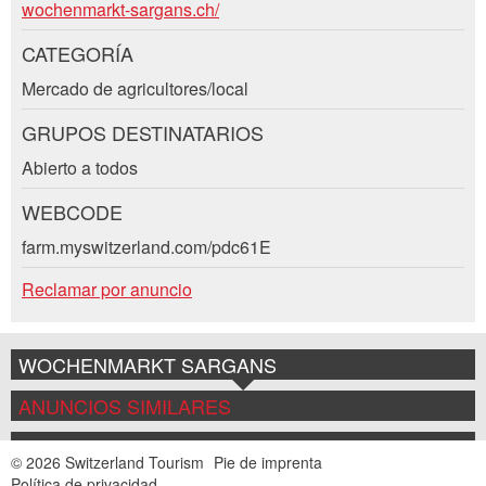
Contacto
wochenmarkt-sargans.ch/
Mensaje:
CATEGORÍA
Mercado de agricultores/local
* Campo obligatorio
GRUPOS DESTINATARIOS
Abierto a todos
CERRAR
WEBCODE
farm.myswitzerland.com/pdc61E
Adresse
REGISTRARSE
Reclamar por anuncio
WOCHENMARKT SARGANS
ANUNCIOS SIMILARES
© 2026 Switzerland Tourism
Pie de imprenta
Política de privacidad