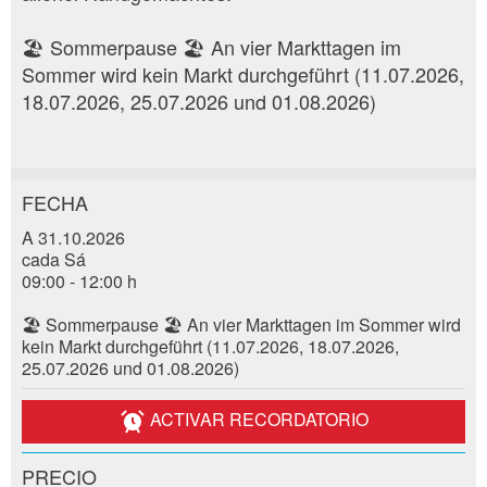
🏖️ Sommerpause 🏖️ An vier Markttagen im
Sommer wird kein Markt durchgeführt (11.07.2026,
18.07.2026, 25.07.2026 und 01.08.2026)
FECHA
Reclamar por anuncio
A 31.10.2026
Recomiende este anuncio a sus amigos.
cada Sá
Reserva
Su regeneración es muy apreciada!
09:00 - 12:00 h
🏖️ Sommerpause 🏖️ An vier Markttagen im Sommer wird
Fecha del evento *:
Comentarios generales
kein Markt durchgeführt (11.07.2026, 18.07.2026,
*:
Entrada no válida
25.07.2026 und 01.08.2026)
Entrada incompleta
ACTIVAR RECORDATORIO
Nombre / Apellido *:
PRECIO