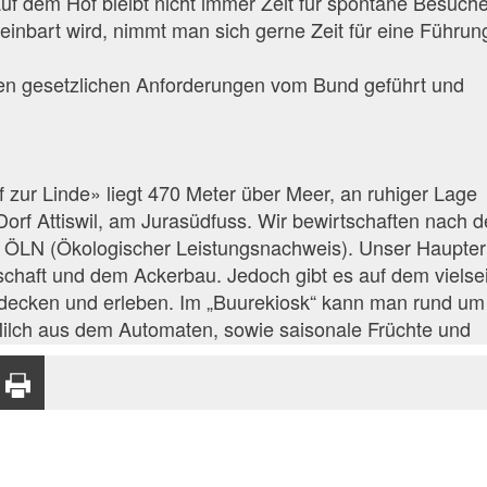
 auf dem Hof bleibt nicht immer Zeit für spontane Besuche
einbart wird, nimmt man sich gerne Zeit für eine Führun
den gesetzlichen Anforderungen vom Bund geführt und
zur Linde» liegt 470 Meter über Meer, an ruhiger Lage
Dorf Attiswil, am Jurasüdfuss. Wir bewirtschaften nach 
nd ÖLN (Ökologischer Leistungsnachweis). Unser Haupte
rtschaft und dem Ackerbau. Jedoch gibt es auf dem vielse
decken und erleben. Im „Buurekiosk“ kann man rund um
 Milch aus dem Automaten, sowie saisonale Früchte und
st den Bauernalltag hautnah mitzuerleben? Dann mach
ARTIR
RECOMENDAR
IMPRIMIR
 Wir bieten zwei gemütliche Ferienwohnungen an. Nach 
 X
POR CORREO
PÁGINA
auf dem Hof oder in der Umgebung, können Sie mit unse
ELECTRÓNICO
t entspannen. Für Lehrpersonen und ihre Klassen stelle
rechend ein lernreiches Programm zusammen.