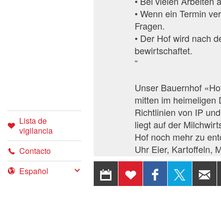
• Bei vielen Arbeiten
• Wenn ein Termin ver
Fragen.
• Der Hof wird nach 
bewirtschaftet.
“
Unser Bauernhof «Hof 
mitten im heimeligen 
Richtlinien von IP u
Lista de
liegt auf der Milchwi
vigilancia
Hof noch mehr zu ent
Uhr Eier, Kartoffeln,
Contacto
Gemüse beziehen. Lu
EXPORTAR A
AÑADIR A
COMPARTIR
COMP
doch bei uns Ferien.
CALENDARIO
LA LISTA
EN
EN
erlebnisreichen Tag 
DE
FACEBOOK
Naturwellness Angebo
VIGILANCIA
der Schulstufe entsp