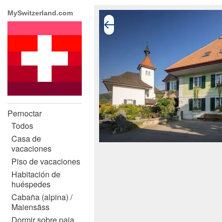
MySwitzerland.com
Pernoctar
Todos
Casa de
vacaciones
Piso de vacaciones
Habitación de
huéspedes
Cabaña (alpina) /
Maiensäss
Dormir sobre paja