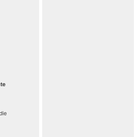
ute
die