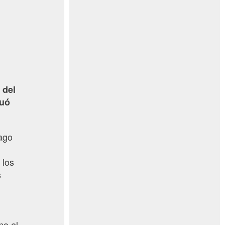
 del
duó
lago
 los
s
mo el