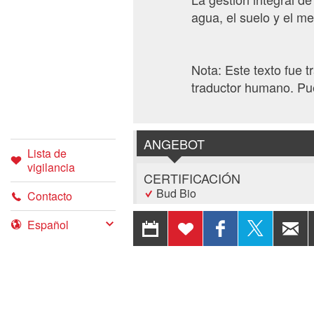
agua, el suelo y el m
Nota: Este texto fue 
traductor humano. Pu
ANGEBOT
Lista de
vigilancia
CERTIFICACIÓN
Bud Bio
Contacto
EXPORTAR A
AÑADIR A
COMPARTIR
COMPA
TIPO DE PRODUCCIÓN
CALENDARIO
LA LISTA
EN
EN 
Producción ecológica (Bio)
DE
FACEBOOK
VIGILANCIA
© 2026 Switzerland Tourism
Pie de imp