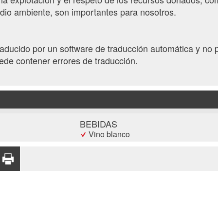
edio ambiente, son importantes para nosotros.
traducido por un software de traducción automática y no 
ede contener errores de traducción.
BEBIDAS
Vino blanco
Vino tinto
RTIR
RECOMENDAR
IMPRIMIR
X
POR CORREO
PÁGINA
ELECTRÓNICO
renta
Política de privacidad