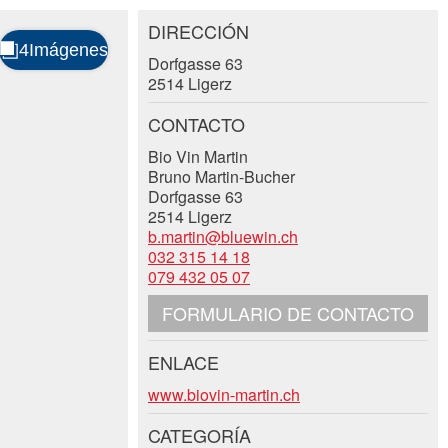
DIRECCIÓN
Dorfgasse 63
2514 Ligerz
CONTACTO
Bio Vin Martin
Bruno Martin-Bucher
Dorfgasse 63
2514 Ligerz
b.martin@bluewin.ch
032 315 14 18
079 432 05 07
FORMULARIO DE CONTACTO
ENLACE
www.biovin-martin.ch
CATEGORÍA