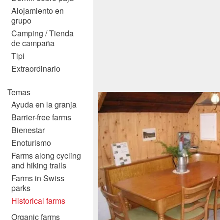
Alojamiento en
grupo
Camping / Tienda
de campaña
Tipi
Extraordinario
Temas
Ayuda en la granja
Barrier-free farms
Bienestar
Enoturismo
Farms along cycling
and hiking trails
Farms in Swiss
parks
Historical farms
Organic farms