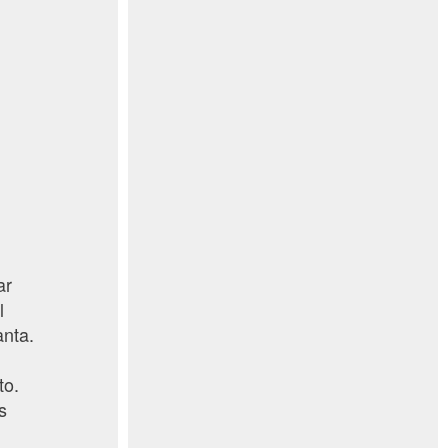
ar
l
anta.
to.
s