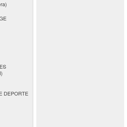
ra)
NGE
DES
)
E DEPORTE