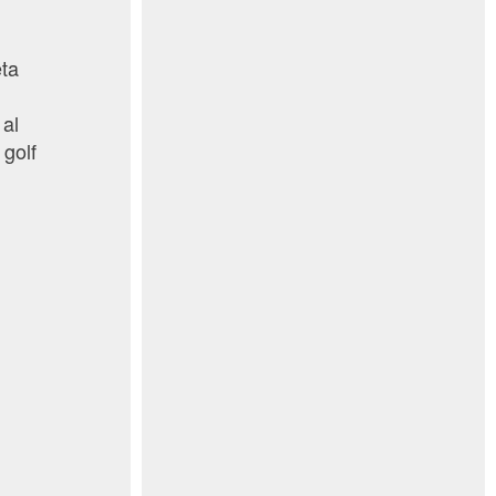
eta
 al
 golf