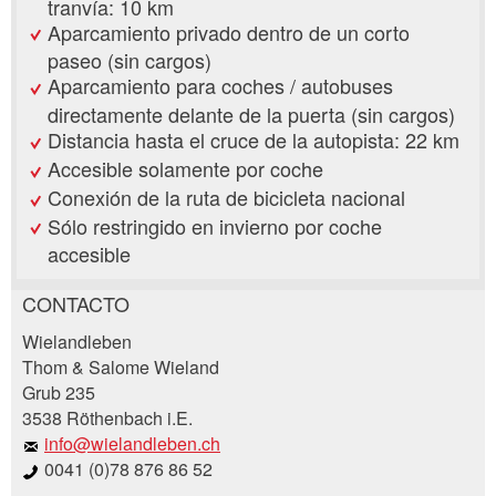
tranvía: 10 km
Aparcamiento privado dentro de un corto
paseo (sin cargos)
Aparcamiento para coches / autobuses
directamente delante de la puerta (sin cargos)
Distancia hasta el cruce de la autopista: 22 km
Accesible solamente por coche
Conexión de la ruta de bicicleta nacional
Sólo restringido en invierno por coche
accesible
CONTACTO
Reclamar por anuncio
Wielandleben
Recomiende este anuncio a sus amigos.
Thom & Salome Wieland
Grub 235
Su regeneración es muy apreciada!
3538 Röthenbach i.E.
info@wielandleben.ch
Comentarios generales
0041 (0)78 876 86 52
Entrada no válida