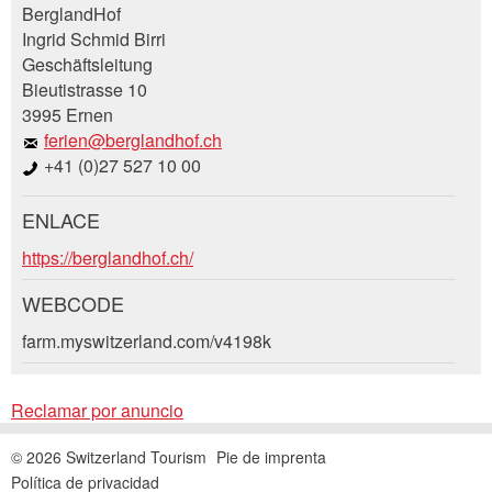
Reclamar por anuncio
BerglandHof
Recomiende este anuncio a sus amigos.
Ingrid Schmid Birri
Geschäftsleitung
Su regeneración es muy apreciada!
Bieutistrasse 10
3995 Ernen
Comentarios generales
ferien@berglandhof.ch
Entrada no válida
+41 (0)27 527 10 00
Entrada incompleta
ENLACE
Solicitud de reserva
https://berglandhof.ch/
WEBCODE
Llegada *
farm.myswitzerland.com/v4198k
* Entrada obligatoria
Open
calenda
AGOSTO
2026
Open
Reclamar por anuncio
lu
ma
mi
ju
vi
sá
do
calenda
AGOSTO
2026
Cerrar
© 2026 Switzerland Tourism
Pie de imprenta
Nachricht
27
lu
ma
28
29
mi
30
ju
31
vi
sá
1
do
2
Política de privacidad