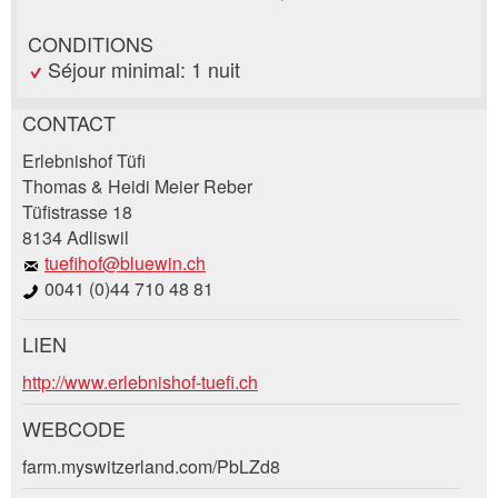
CONDITIONS
Séjour minimal: 1 nuit
CONTACT
Annonces répréhensibles
Recommander l'annonce
Erlebnishof Tüfi
Thomas & Heidi Meier Reber
Tüfistrasse 18
Vos commentaires sont grandement appréciés!
Recommandez cette annonce à des amis.
8134 Adliswil
tuefihof@bluewin.ch
Commentaires généraux
0041 (0)44 710 48 81
Cette annonce n'est plus valable
Annonce incomplète
LIEN
Demande de réservation
http://www.erlebnishof-tuefi.ch
Composez un message à la personne de
WEBCODE
contact pour cette annonce .
farm.myswitzerland.com/PbLZd8