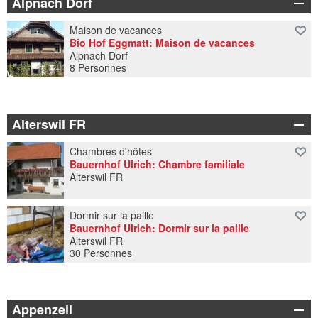
Alpnach Dorf
Maison de vacances
Bio Hof Eggmatt: Maison de vacances
Alpnach Dorf
8 Personnes
Alterswil FR
Chambres d'hôtes
Bauernhof Ulrich: Chambre familiale
Alterswil FR
Dormir sur la paille
Bauernhof Ulrich: Dormir sur la paille
Alterswil FR
30 Personnes
Appenzell