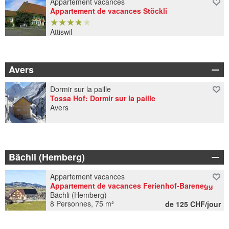
Appartement vacances
Appartement de vacances Stöckli
★
★
★
★
★
★
★
★
★
★
Attiswil
6 Personnes, 60 m²
Avers
Dormir sur la paille
Tossa Hof: Dormir sur la paille
Avers
Bächli (Hemberg)
Appartement vacances
Appartement de vacances Ferienhof-Barenegg
Bächli (Hemberg)
8 Personnes, 75 m²
de 125 CHF/jour