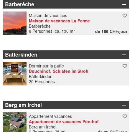
Barberêche
Maison de vacances
Maison de vacances La Ferme
Barberêche
6 Personnes, ca. 130 m²
de 166 CHF/jour
Bätterkinden
Dormir sur la paille
Buuchihof: Schlafen im Stroh
Bätterkinden
20 Personnes
Berg am Irchel
Appartement vacances
Appartement de vacances Pünthof
Berg am Irchel
6 Personnes, 75 m²