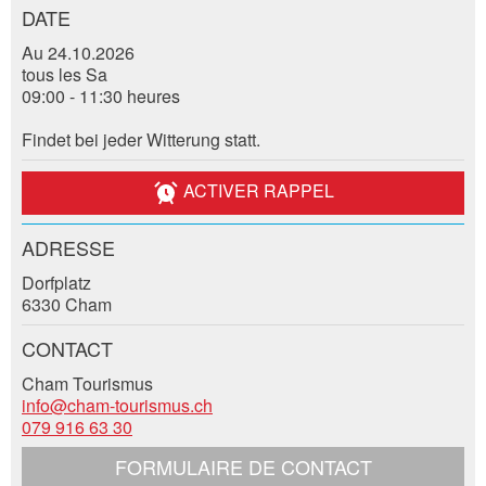
DATE
Annonces répréhensibles
Recommander l'annonce
Au 24.10.2026
tous les Sa
Réservation
Vos commentaires sont grandement appréciés!
Recommandez cette annonce à des amis.
09:00 - 11:30 heures
Findet bei jeder Witterung statt.
Date de l'événement *:
Commentaires généraux
Nombre de participants *:
Cette annonce n'est plus valable
ACTIVER RAPPEL
Annonce incomplète
ADRESSE
Prénom / Nom *:
Dorfplatz
6330 Cham
Entreprise / organisation:
CONTACT
Cham Tourismus
* Saisie nécessaire
info@cham-tourismus.ch
Complément d'adresse:
079 916 63 30
RECOMMANDER L'ANNONCE
FORMULAIRE DE CONTACT