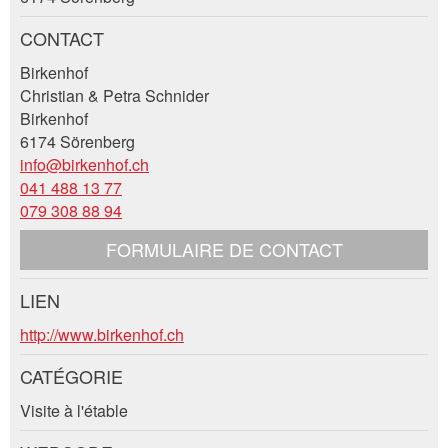
Vos commentaires sont grandement appréciés!
Recommandez cette annonce à des amis.
CONTACT
Commentaires généraux
Birkenhof
Cette annonce n'est plus valable
Christian & Petra Schnider
Annonce incomplète
Birkenhof
6174 Sörenberg
info@birkenhof.ch
041 488 13 77
079 308 88 94
FORMULAIRE DE CONTACT
* Saisie nécessaire
LIEN
Contact
http://www.birkenhof.ch
RECOMMANDER L'ANNONCE
Composez un message à la personne de
CATÉGORIE
Nachricht
Fermer
contact pour cette annonce .
Visite à l'étable