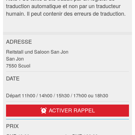
traduction automatique et non par un traducteur
humain. Il peut contenir des erreurs de traduction.
ADRESSE
Annonces répréhensibles
Recommander l'annonce
Reitstall und Saloon San Jon
San Jon
Vos commentaires sont grandement appréciés!
Recommandez cette annonce à des amis.
7550 Scuol
DATE
Commentaires généraux
Cette annonce n'est plus valable
Annonce incomplète
Départ 11h00 / 14h00 / 15h30 / 17h00 ou 18h30
ACTIVER RAPPEL
PRIX