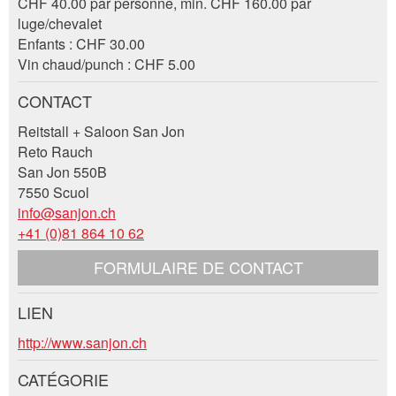
CHF 40.00 par personne, min. CHF 160.00 par
luge/chevalet
* Saisie nécessaire
Enfants : CHF 30.00
Vin chaud/punch : CHF 5.00
RECOMMANDER L'ANNONCE
CONTACT
Nachricht
Fermer
Reitstall + Saloon San Jon
Reto Rauch
San Jon 550B
7550 Scuol
info@sanjon.ch
* Saisie nécessaire
+41 (0)81 864 10 62
Pour des raisons d'assurance qualité une copie de
FORMULAIRE DE CONTACT
l'e-mail est transmise à guidle
LIEN
ECRIRE UN MESSAGE
Contact
http://www.sanjon.ch
Fermer
Composez un message à la personne de
CATÉGORIE