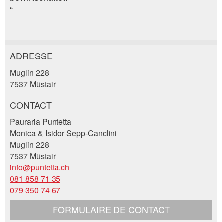
“
ADRESSE
Annonces répréhensibles
Recommander l'annonce
Muglin 228
7537 Müstair
Vos commentaires sont grandement appréciés!
Recommandez cette annonce à des amis.
CONTACT
Commentaires généraux
Pauraria Puntetta
Cette annonce n'est plus valable
Monica & Isidor Sepp-Canclini
Annonce incomplète
Muglin 228
7537 Müstair
info@puntetta.ch
081 858 71 35
079 350 74 67
FORMULAIRE DE CONTACT