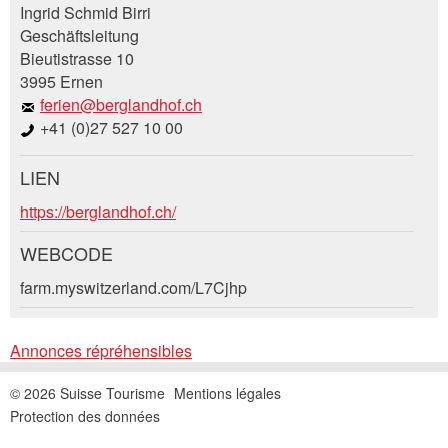
Ingrid Schmid Birri
Geschäftsleitung
Vos commentaires sont grandement appréciés!
Recommandez cette annonce à des amis.
Bieutistrasse 10
3995 Ernen
Commentaires généraux
ferien@berglandhof.ch
Cette annonce n'est plus valable
+41 (0)27 527 10 00
Annonce incomplète
LIEN
Demande de réservation
https://berglandhof.ch/
Composez un message à la personne de
WEBCODE
contact pour cette annonce .
farm.myswitzerland.com/L7Cjhp
* Saisie nécessaire
Accès *
Annonces répréhensibles
Ouvrir
RECOMMANDER L'ANNONCE
un
Départ
AOÛT
2026
© 2026 Suisse Tourisme
Mentions légales
calendri
Nachricht
Fermer
Ouvrir
Protection des données
Lu
Ma
Me
Je
Ve
Sa
Di
un
AOÛT
2026