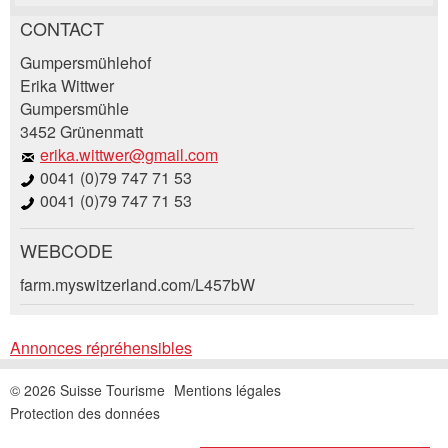
CONTACT
Annonces répréhensibles
Recommander l'annonce
Gumpersmühlehof
Erika Wittwer
Gumpersmühle
Vos commentaires sont grandement appréciés!
Recommandez cette annonce à des amis.
3452 Grünenmatt
erika.wittwer@gmail.com
Commentaires généraux
0041 (0)79 747 71 53
Cette annonce n'est plus valable
0041 (0)79 747 71 53
Annonce incomplète
WEBCODE
Demande de réservation
farm.myswitzerland.com/L457bW
Composez un message à la personne de
Annonces répréhensibles
contact pour cette annonce .
© 2026 Suisse Tourisme
Mentions légales
* Saisie nécessaire
Accès *
Protection des données
Ouvrir
RECOMMANDER L'ANNONCE