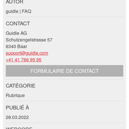
AUTOR
Annonces répréhensibles
Recommander l'annonce
guidle | FAQ
Vos commentaires sont grandement appréciés!
Recommandez cette annonce à des amis.
CONTACT
Guidle AG
Commentaires généraux
Schutzengelstrasse 57
Cette annonce n'est plus valable
6340 Baar
Annonce incomplète
support@guidle.com
+41 41 766 95 95
FORMULAIRE DE CONTACT
CATÉGORIE
Contact
Rubrique
* Saisie nécessaire
Composez un message à la personne de
PUBLIÉ À
contact pour cette annonce .
RECOMMANDER L'ANNONCE
28.03.2022
Nachricht
WEBCODE