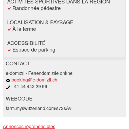
ACTIVITÉS SPORTIVES DANS LA RÉGION
Randonnée pédestre
LOCALISATION & PAYSAGE
À la ferme
ACCESSIBILITÉ
Espace de parking
CONTACT
Annonces répréhensibles
Recommander l'annonce
e-domizil - Feriendomizile online
booking@e-domizil.ch
+41 44 442 29 99
Vos commentaires sont grandement appréciés!
Recommandez cette annonce à des amis.
WEBCODE
Commentaires généraux
Demande de réservation
farm.myswitzerland.com/s72sAv
Cette annonce n'est plus valable
Annonce incomplète
Composez un message à la personne de
Annonces répréhensibles
contact pour cette annonce .