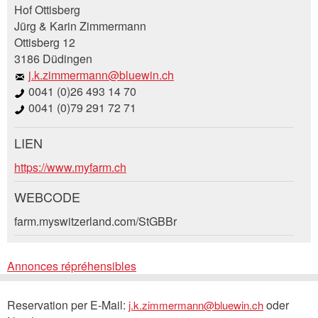
Annonces répréhensibles
Recommander l'annonce
Hof Ottisberg
Jürg & Karin Zimmermann
Ottisberg 12
Vos commentaires sont grandement appréciés!
Recommandez cette annonce à des amis.
3186 Düdingen
j.k.zimmermann@bluewin.ch
Commentaires généraux
0041 (0)26 493 14 70
Cette annonce n'est plus valable
0041 (0)79 291 72 71
Annonce incomplète
LIEN
Demande de réservation
https://www.myfarm.ch
Composez un message à la personne de
WEBCODE
contact pour cette annonce .
farm.myswitzerland.com/StGBBr
* Saisie nécessaire
Accès *
Annonces répréhensibles
Ouvrir
RECOMMANDER L'ANNONCE
un
Départ
AOÛT
2026
© 2026 Suisse Tourisme
Mentions légales
calendri
Nachricht
Reservation per E-Mail:
oder
j.k.zimmermann@bluewin.ch
Fermer
Ouvrir
Protection des données