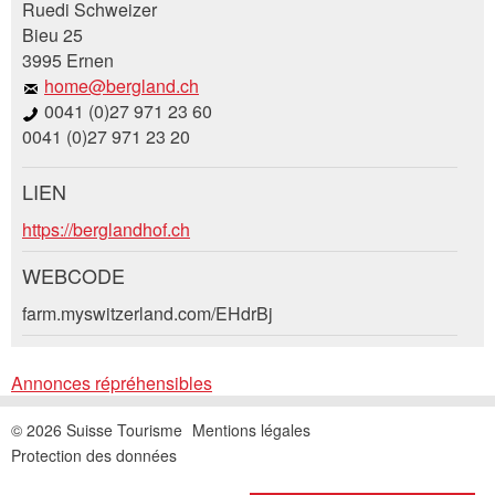
Ruedi Schweizer
Bieu 25
Vos commentaires sont grandement appréciés!
Recommandez cette annonce à des amis.
3995 Ernen
home@bergland.ch
Commentaires généraux
0041 (0)27 971 23 60
Cette annonce n'est plus valable
0041 (0)27 971 23 20
Annonce incomplète
LIEN
Demande de réservation
https://berglandhof.ch
Composez un message à la personne de
WEBCODE
contact pour cette annonce .
farm.myswitzerland.com/EHdrBj
* Saisie nécessaire
Accès *
Annonces répréhensibles
Ouvrir
RECOMMANDER L'ANNONCE
un
Départ
AOÛT
2026
© 2026 Suisse Tourisme
Mentions légales
calendri
Nachricht
Fermer
Ouvrir
Protection des données
Lu
Ma
Me
Je
Ve
Sa
Di
un
AOÛT
2026