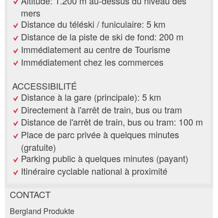
Altitude: 1.200 m au-dessus du niveau des
mers
Distance du téléski / funiculaire: 5 km
Distance de la piste de ski de fond: 200 m
Immédiatement au centre de Tourisme
Immédiatement chez les commerces
ACCESSIBILITÉ
Distance à la gare (principale): 5 km
Directement à l'arrêt de train, bus ou tram
Distance de l'arrêt de train, bus ou tram: 100 m
Place de parc privée à quelques minutes
(gratuite)
Parking public à quelques minutes (payant)
Itinéraire cyclable national à proximité
CONTACT
Annonces répréhensibles
Recommander l'annonce
Bergland Produkte