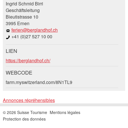
Ingrid Schmid Birri
Geschäftsleitung
Vos commentaires sont grandement appréciés!
Recommandez cette annonce à des amis.
Bieutistrasse 10
3995 Ernen
Commentaires généraux
ferien@berglandhof.ch
Cette annonce n'est plus valable
+41 (0)27 527 10 00
Annonce incomplète
LIEN
Demande de réservation
https://berglandhof.ch/
Composez un message à la personne de
WEBCODE
contact pour cette annonce .
farm.myswitzerland.com/8N1TL9
* Saisie nécessaire
Accès *
Annonces répréhensibles
Ouvrir
RECOMMANDER L'ANNONCE
un
Départ
AOÛT
2026
© 2026 Suisse Tourisme
Mentions légales
calendri
Nachricht
Fermer
Ouvrir
Protection des données
Lu
Ma
Me
Je
Ve
Sa
Di
un
AOÛT
2026