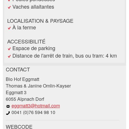
Vaches allaitantes
LOCALISATION & PAYSAGE
À la ferme
ACCESSIBILITÉ
Espace de parking
Distance de l'arrêt de train, bus ou tram: 4 km
CONTACT
Annonces répréhensibles
Recommander l'annonce
Bio Hof Eggmatt
Thomas & Janine Omlin-Kayser
Eggmatt 3
Vos commentaires sont grandement appréciés!
Recommandez cette annonce à des amis.
6055 Alpnach Dorf
eggmatt3@hotmail.com
Commentaires généraux
0041 (0)76 594 98 10
Cette annonce n'est plus valable
Annonce incomplète
WEBCODE