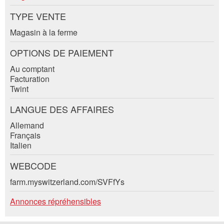
TYPE VENTE
Fermer
Magasin à la ferme
Message:
OPTIONS DE PAIEMENT
Au comptant
* Champ obligatoire
Facturation
Information: Pour l'assurance qualité, une copie de l' e-
Twint
mail est envoyée à guidle
Adresse
LANGUE DES AFFAIRES
Allemand
FERMER
Français
Italien
S'INSCRIRE
WEBCODE
farm.myswitzerland.com/SVFfYs
Annonces répréhensibles