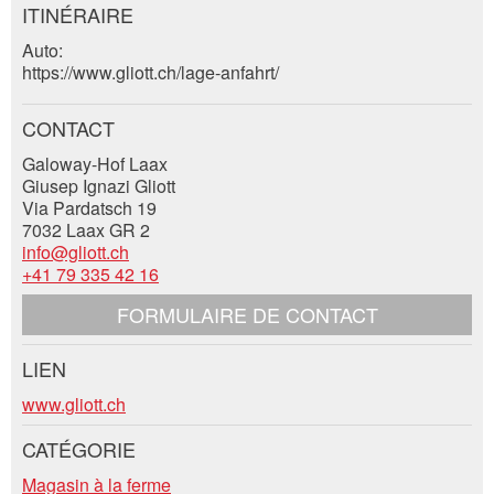
ITINÉRAIRE
Auto:
https://www.gliott.ch/lage-anfahrt/
Entreprise / organisation:
CONTACT
* Saisie nécessaire
Complément d'adresse:
Galoway-Hof Laax
RECOMMANDER L'ANNONCE
Giusep Ignazi Gliott
Via Pardatsch 19
7032 Laax GR 2
Nachricht
Fermer
Rue et N° *:
info@gliott.ch
+41 79 335 42 16
FORMULAIRE DE CONTACT
NPA / Lieu *:
LIEN
* Saisie nécessaire
Contact
www.gliott.ch
E-mail *:
Pour des raisons d'assurance qualité une copie de
l'e-mail est transmise à guidle
CATÉGORIE
Composez un message à la personne de
contact pour cette annonce .
Magasin à la ferme
ECRIRE UN MESSAGE
Téléphone *: