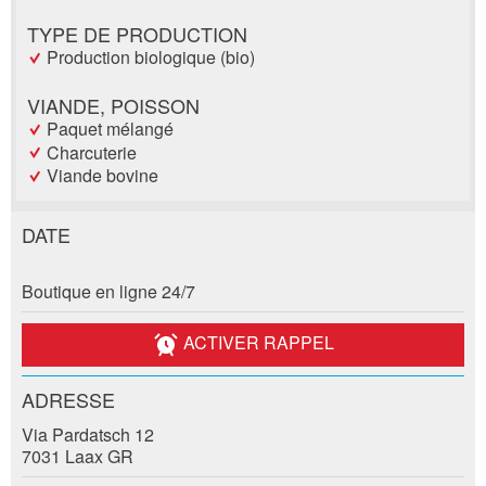
TYPE DE PRODUCTION
Production biologique (bio)
VIANDE, POISSON
Paquet mélangé
Charcuterie
Viande bovine
DATE
Annonces répréhensibles
Recommander l'annonce
Boutique en ligne 24/7
Réservation
Vos commentaires sont grandement appréciés!
Recommandez cette annonce à des amis.
ACTIVER RAPPEL
Date de l'événement *:
Commentaires généraux
Nombre de participants *:
ADRESSE
Cette annonce n'est plus valable
Annonce incomplète
Via Pardatsch 12
7031 Laax GR
Prénom / Nom *: