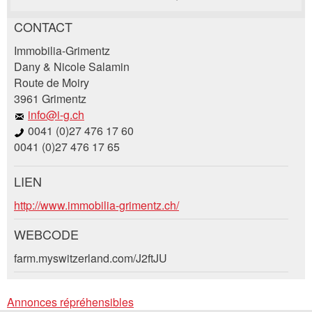
CONTACT
Annonces répréhensibles
Recommander l'annonce
Immobilia-Grimentz
Dany & Nicole Salamin
Route de Moiry
Vos commentaires sont grandement appréciés!
Recommandez cette annonce à des amis.
3961 Grimentz
info@i-g.ch
Commentaires généraux
0041 (0)27 476 17 60
Cette annonce n'est plus valable
0041 (0)27 476 17 65
Annonce incomplète
LIEN
Demande de réservation
http://www.immobilia-grimentz.ch/
Composez un message à la personne de
WEBCODE
contact pour cette annonce .
farm.myswitzerland.com/J2ftJU
* Saisie nécessaire
Accès *
Annonces répréhensibles
Ouvrir
RECOMMANDER L'ANNONCE